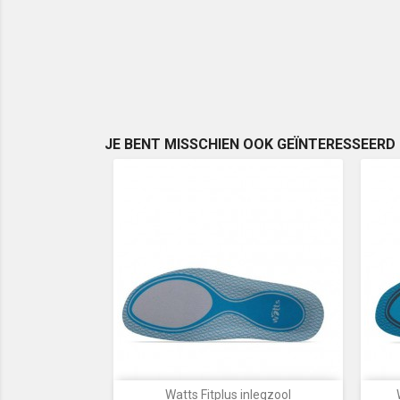
JE BENT MISSCHIEN OOK GEÏNTERESSEERD 
Watts Fitplus inlegzool
Snel bekijken