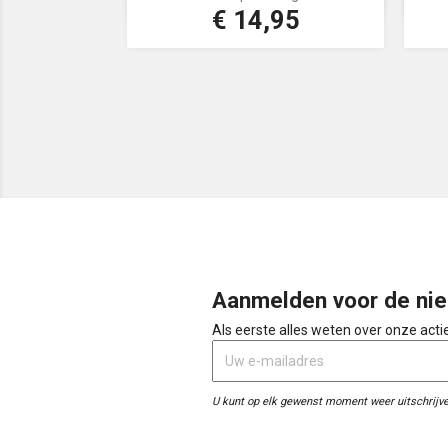

€ 14,95
Prijs
Grijsblauw
Aanmelden voor de nie
Als eerste alles weten over onze act
U kunt op elk gewenst moment weer uitschrijve