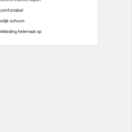
 comfortabel
elijk schoon
erkkleding helemaal op