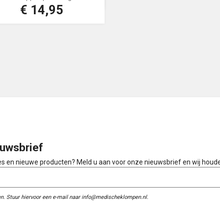

€ 14,95
Prijs
Korenblauw
uwsbrief
ies en nieuwe producten? Meld u aan voor onze nieuwsbrief en wij houd
n. Stuur hiervoor een e-mail naar info@medischeklompen.nl.