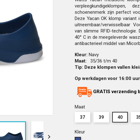
verpleegkundigeklompen, 
schoenenmerk zijn perfect voo
Deze Yacan OK klomp variant i
uitneembaar/verwisselbaar Vo
van slimme RFID-technologie. 
40° C in de meegeleverde wasz
antibacterieel middel van Micor
Kleur:
Navy
Maat:
35/36 t/m 40
Tip: Deze klompen vallen kle
Op werkdagen voor 16:00 uur 
GRATIS verzending b
Maat
37
39
40
3
Kleur
