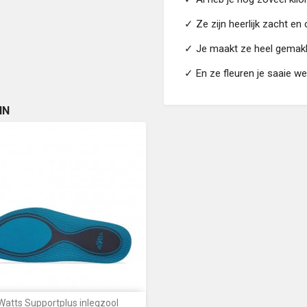
✓
Ze zijn heerlijk zacht en
✓
Je maakt ze heel gemakk
✓
En ze fleuren je saaie w
IN
Watts Supportplus inlegzool
Snel bekijken