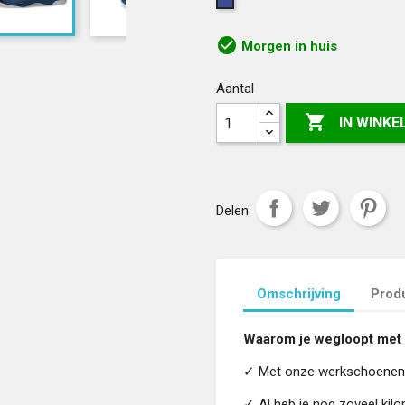
Blauw
check_circle
Morgen in huis
Aantal

IN WINK
Delen
Omschrijving
Produ
Waarom je wegloopt met 
✓
Met onze werkschoenen h
✓
Al heb je nog zoveel kil