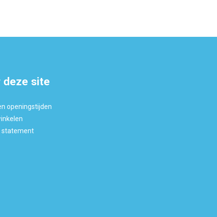
 deze site
en openingstijden
winkelen
y statement