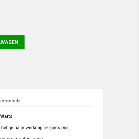
ELWAGEN
ctdetails
Watts:
eb je na je werkdag nergens pijn
ometers moeten lopen