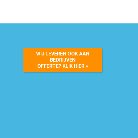
WIJ LEVEREN OOK AAN
BEDRIJVEN
OFFERTE? KLIK HIER »