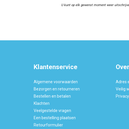
U kunt op elk gewenst moment weer uitschrijve
Klantenservice
Over
Algemene voorwaarden
Adres 
Bezorgen en retourneren
Veilig 
Bestellen en betalen
Privac
Klachten
Veelgestelde vragen
Een bestelling plaatsen
Retourformulier