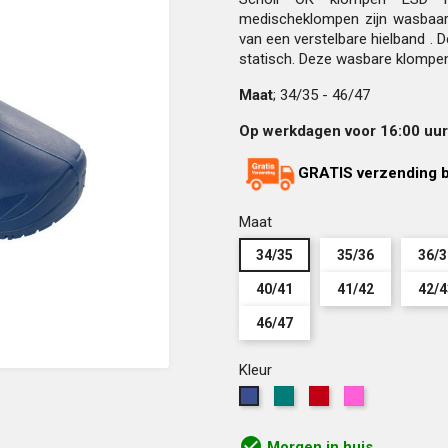
medischeklompen zijn wasbaar 
van een verstelbare hielband . D
statisch. Deze wasbare klompen
Maat
; 34/35 - 46/47
Op werkdagen voor 16:00 uur 
GRATIS verzending b
Maat
34/35
35/36
36/3
40/41
41/42
42/4
46/47
Kleur
Groen
Rood
Roze
Blauw
check_circle
Morgen in huis