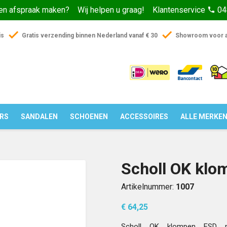
een afspraak maken? Wij helpen u graag! Klantenservice
04
phone
check
check
is
Gratis verzending binnen Nederland vanaf € 30
Showroom voor a
ERS
SANDALEN
SCHOENEN
ACCESSOIRES
ALLE MERKE
Scholl OK klo
Artikelnummer:
1007
€ 64,25
Scholl OK klompen ESD m