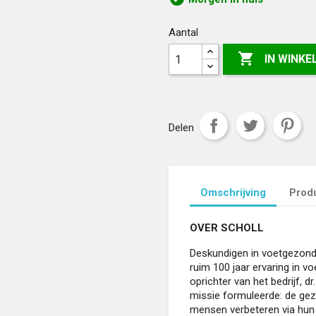
Aantal

IN WINK
Delen
Omschrijving
Produ
OVER SCHOLL
Deskundigen in voetgezondh
ruim 100 jaar ervaring in 
oprichter van het bedrijf, dr
missie formuleerde: de gez
mensen verbeteren via hun v